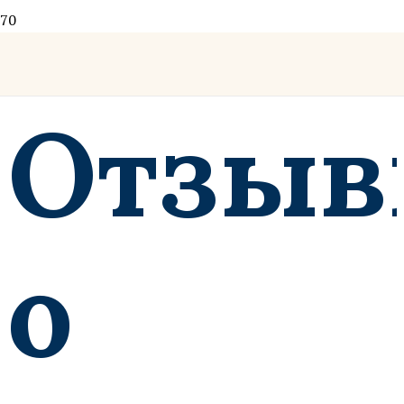
Отзы
о