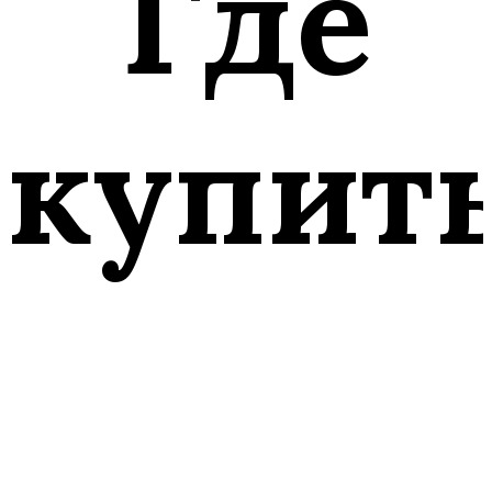
Где
купит